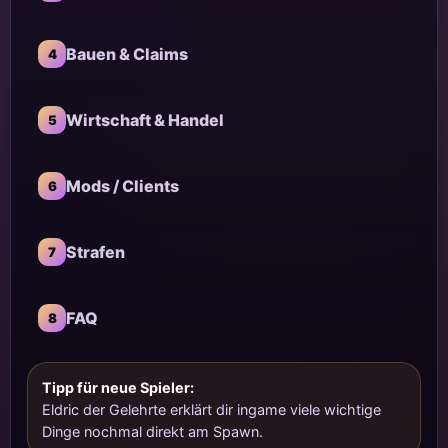
Bauen & Claims
4
Wirtschaft & Handel
5
Mods / Clients
6
Strafen
7
FAQ
8
Tipp für neue Spieler:
Eldric der Gelehrte erklärt dir ingame viele wichtige
Dinge nochmal direkt am Spawn.