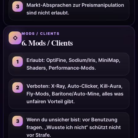
Markt-Absprachen zur Preismanipulation
3
sind nicht erlaubt.
MODS / CLIENTS
◇
6. Mods / Clients
Erlaubt: OptiFine, Sodium/Iris, MiniMap,
1
Shaders, Performance-Mods.
Verboten: X-Ray, Auto-Clicker, Kill-Aura,
2
Fly-Mods, Baritone/Auto-Mine, alles was
unfairen Vorteil gibt.
Wenn du unsicher bist: vor Benutzung
3
fragen. „Wusste ich nicht“ schützt nicht
vor Strafe.