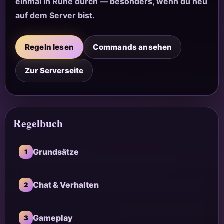
einmal in Ruhe durch — besonders, wenn du neu
auf dem Server bist.
Regeln lesen
Commands ansehen
Zur Serverseite
Regelbuch
Grundsätze
1
Chat & Verhalten
2
Gameplay
3