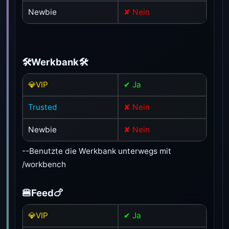
Newbie
✘ Nein
🛠️Werkbank🛠️
💎VIP
✔ Ja
Trusted
✘ Nein
Newbie
✘ Nein
--Benutzte die Werkbank unterwegs mit
/workbench
🍔Feed🍗
💎VIP
✔ Ja