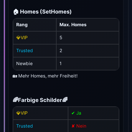
🏠 Homes (SetHomes)
Rang
Max. Homes
💎VIP
5
Trusted
2
Newbie
1
🏡 Mehr Homes, mehr Freiheit!
🌈Farbige Schilder🌈
💎VIP
✔ Ja
Trusted
✘ Nein