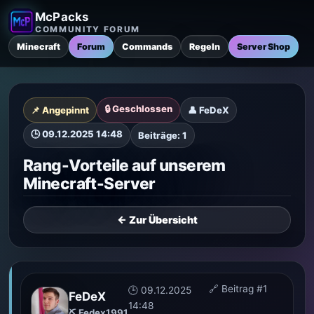
McPacks
COMMUNITY FORUM
Minecraft
Forum
Commands
Regeln
Server Shop
🔒 Geschlossen
📌 Angepinnt
👤 FeDeX
🕒 09.12.2025 14:48
Beiträge: 1
Rang-Vorteile auf unserem
Minecraft-Server
← Zur Übersicht
🔗 Beitrag #1
🕒 09.12.2025
FeDeX
14:48
⛏️ Fedex1991