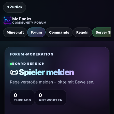
⮜ Zurück
McPacks
COMMUNITY FORUM
Minecraft
Forum
Commands
Regeln
Server Sh
FORUM
›
MODERATION
BOARD BEREICH
📜 Spieler melden
Regelverstöße melden – bitte mit Beweisen.
0
0
THREADS
ANTWORTEN