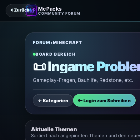
McPacks
⮜ Zurück
COMMUNITY FORUM
FORUM
›
MINECRAFT
BOARD BEREICH
📜 Ingame Proble
Gameplay-Fragen, Bauhilfe, Redstone, etc.
← Kategorien
🔑 Login zum Schreiben
Aktuelle Themen
Sortiert nach angepinnten Themen und den neue